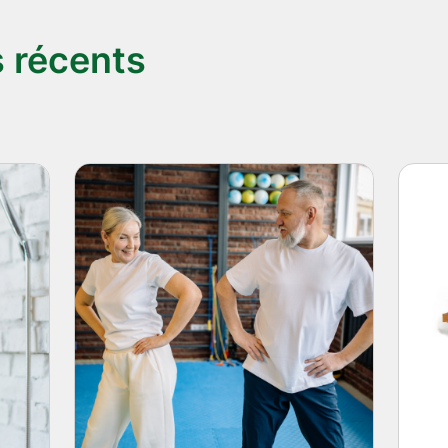
environnement. Nous vous p
qui s'adapte à votre situati
s récents
soutien léger, déambulateurs 
roulants manuels ou électriq
longs. L'essentiel reste de ch
vraiment à votre mobilité actu
professionnelle qui fait toute
équipement ne suffit pas. Nos
déplacent chez vous pour rég
morphologie et vos habitudes
tension des freins, le confort 
compte pour garantir votre s
vous permet d'utiliser votre 
avec aisance et confiance. Fac
votre salle de bain La douche
redoutée lorsque la mobilité 
simples existent pour transf
sécurisée. Les barres d'appui
des points de soutien stratég