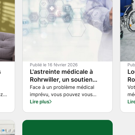
’un
nombreux modèles disponibles,
rte
une question revient
t,
systématiquement :Comment
choisir un rollator réellement
and
adapté à son besoin et à son
environnement ?
?
Publié le
16 février 2026
Pub
s
L'astreinte médicale à
Lo
Rohrwiller, un soutien
Ro
permanent pour les
in
Face à un problème médical
Vot
ez
imprévu, vous pouvez vous
méd
patients
in
le
sentir démuni.
Lire plus
con
Lir
ne
?