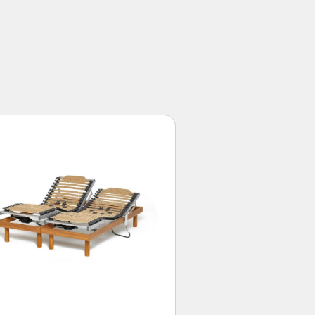
roposons une gamme complète
on : cannes ergonomiques pour un
pour sécuriser vos pas, fauteuils
ues pour les déplacements plus
oisir l'aide qui correspond
elle. Une installation
 la différence Recevoir votre
 techniciens qualifiés se
ler chaque élément selon votre
. La hauteur des poignées, la
de l'assise : chaque détail
écurité. Ce réglage personnalisé
aide technique dès le premier jour
iliter les gestes essentiels dans
 devient souvent la pièce la plus
diminue. Pourtant, des solutions
ormer cet espace en zone
 fixées aux murs vous offrent
iques, tandis qu'un siège de