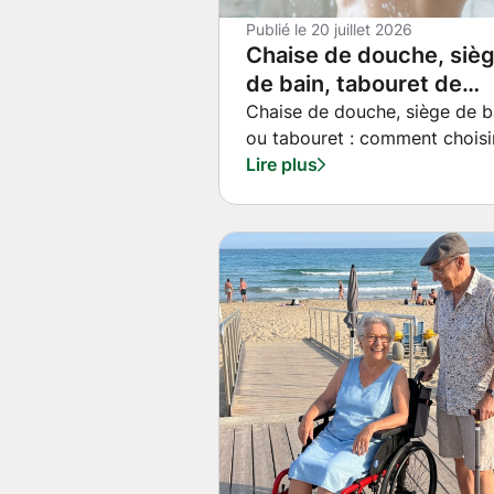
Publié le
20 juillet 2026
Chaise de douche, siè
de bain, tabouret de
douche : lequel choisir
Chaise de douche, siège de b
ou tabouret : comment choisir
selon la situation dans 
bon équipement pour sécuris
Lire plus
Bas-Rhin ?
la toilette à domicile ? Médic
du Rhin vous guide depuis
Rohrwiller.