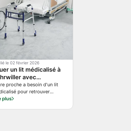
lié le
02 février 2026
uer un lit médicalisé à
hrwiller avec
stallation et formation
re proche a besoin d'un lit
icalisé pour retrouver
cluses
fort et autonomie à domicile
e plus