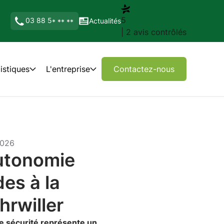
5
03 88 5
Actualités
* ** **
| 2 avis contrôlés
istiques
L'entreprise
Contactez-nous
2026
utonomie
es à la
hrwiller
te sécurité représente un