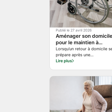
Publié le
27 avril 2026
Aménager son domicil
pour le maintien à
domicile : par où
Lorsqu’un retour à domicile s
prépare après une
commencer ?
hospitalisation ou face à une
Lire plus
perte d’autonomie, une quest
revient toujours : par où
commencer pour adapter so
logement sans se tromper ?