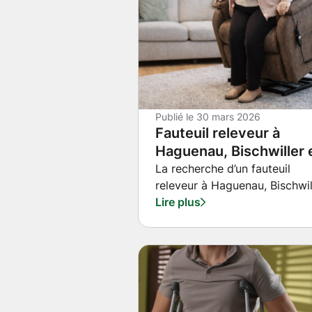
Publié le
30 mars 2026
Fauteuil releveur à
Haguenau, Bischwiller 
Strasbourg : à partir d
La recherche d’un fauteuil
releveur à Haguenau, Bischwil
quand devient-il
ou Strasbourg intervient sou
Lire plus
vraiment utile ?
à un moment précis : difficult
à se relever, douleurs
articulaires, fatigue musculai
ou perte progressive
d’autonomie. Beaucoup de
personnes repoussent cette