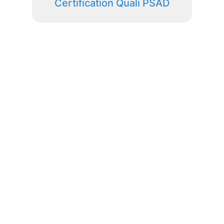
Certification Quali PSAD
Un dispositif adapté à la
durée
de votre rétablissement
Contactez-nous